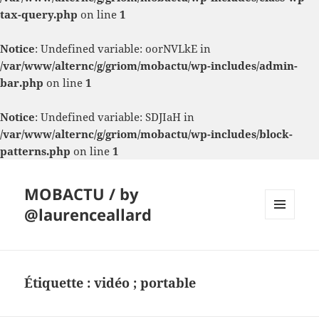
tax-query.php
on line
1
Notice
: Undefined variable: oorNVLkE in
/var/www/alternc/g/griom/mobactu/wp-includes/admin-
bar.php
on line
1
Notice
: Undefined variable: SDJIaH in
/var/www/alternc/g/griom/mobactu/wp-includes/block-
patterns.php
on line
1
MOBACTU / by
@laurenceallard
MENU
ET
WIDGETS
Étiquette :
vidéo ; portable