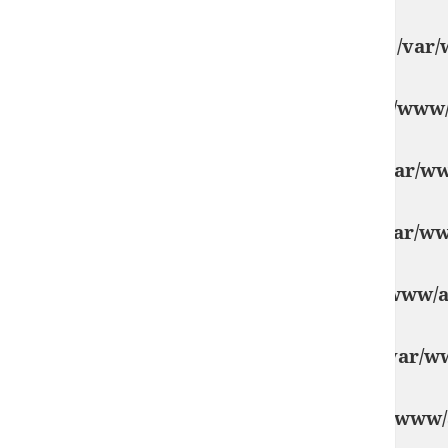
Notice
: Undefined variable: KfMxNmrdt in
/var/
Notice
: Undefined variable: QlDPne in
/var/www
Notice
: Undefined variable: FEWYqQe in
/var/w
Notice
: Undefined variable: vAJfSMOs in
/var/w
Notice
: Undefined variable: GdYxl in
/var/www/a
Notice
: Undefined variable: oorNVLkE in
/var/w
Notice
: Undefined variable: SDJIaH in
/var/www/