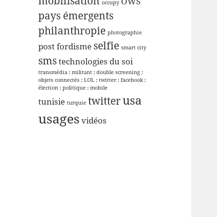
mobilisation
OWS
occupy
pays émergents
philanthropie
photographie
selfie
post fordisme
smart city
sms
technologies du soi
transmédia ; militant ; double screening ;
objets connectés ; LOL ; twitter ; facebook ;
élection ; politique ; mobile
usa
twitter
tunisie
turquie
usages
vidéos